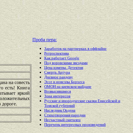
Проба пера:
Заработок на партнерках в оффлайне
Ретроспектива
Как работает Google
Под воровскими звездами
Цена измены. Детектив
Смерть Артура
Дневное рандеву
Эссе и новеллы Борхеса
ана на совесть
ОМОН на киевском майдане
то есть! Книга
Возвысившиеся
атывает яркий
Зона интересов
положительных
Русские и инородческие сказки Енисейской и
 дороге.
Томской губерний
Наследник Ордена
Стихотворения-пародии
Несчастный скиталец
Перечень
интересных
произведений