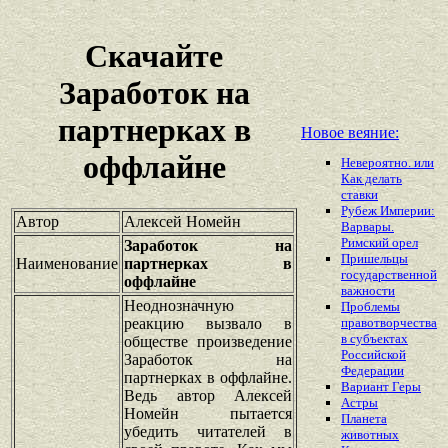
Скачайте
Заработок на
партнерках в
Новое веяние:
оффлайне
Невероятно. или
Как делать
ставки
Рубеж Империи:
Автор
Алексей Номейн
Варвары.
Римский орел
Заработок на
Пришельцы
Наименование
партнерках в
государственной
оффлайне
важности
Неоднозначную
Проблемы
реакцию вызвало в
правотворчества
в субъектах
обществе произведение
Российской
Заработок на
Федерации
партнерках в оффлайне.
Вариант Геры
Ведь автор Алексей
Астры
Номейн пытается
Планета
убедить читателей в
животных