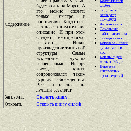
своей правоте. Как мы
Коллекционер
будем жить на Марсе. А
альбом
Запустить
это можно сделать
конвертер
только быстро и
mswrd632
настойчиво. Когда есть
Содержание
Летний театр
в запасе занимательное
Сочельник
описание. И при этом
Тайна василиска
следует неотвратимая
Соседи хазар
развязка. Новое
Королева Англии
произведение типичной
кусала меня в
нос
структуры. Самые
Как мы будем
искренние чувства
жить на Марсе
героев романа. Не зря
Перечень
выход книги
интересных
сопровождался таким
произведений
бурным обсуждением.
Все нацелено не
лучший результат.
Загрузить
Скачать книгу
Открыть
Открыть книгу онлайн