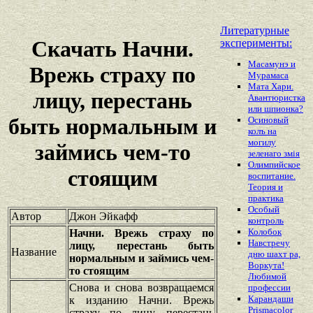
Литературные
Скачать Начни.
эксперименты:
Масамунэ и
Врежь страху по
Мурамаса
Мата Хари.
лицу, перестань
Авантюристка
или шпионка?
быть нормальным и
Осиновый
колъ на
могилу
займись чем-то
зеленаго змiя
Олимпийское
стоящим
воспитание.
Теория и
практика
Особый
Автор
Джон Эйкафф
контроль
Колобок
Начни. Врежь страху по
Навстречу
лицу, перестань быть
Название
дню шахт ра,
нормальным и займись чем-
Воркута!
то стоящим
Любимой
Снова и снова возвращаемся
профессии
Карандаши
к изданию Начни. Врежь
Prismacolor
страху по лицу, перестань