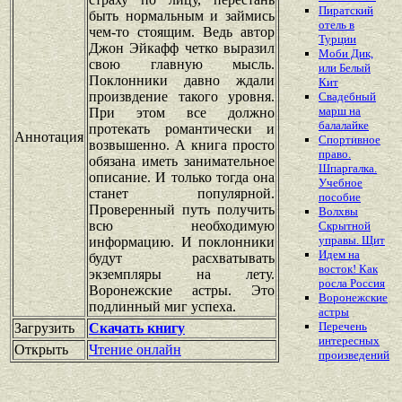
Пиратский
быть нормальным и займись
отель в
чем-то стоящим. Ведь автор
Турции
Джон Эйкафф четко выразил
Моби Дик,
свою главную мысль.
или Белый
Поклонники давно ждали
Кит
произвдение такого уровня.
Свадебный
марш на
При этом все должно
балалайке
протекать романтически и
Аннотация
Спортивное
возвышенно. А книга просто
право.
обязана иметь занимательное
Шпаргалка.
описание. И только тогда она
Учебное
станет популярной.
пособие
Проверенный путь получить
Волхвы
всю необходимую
Скрытной
управы. Щит
информацию. И поклонники
Идем на
будут расхватывать
восток! Как
экземпляры на лету.
росла Россия
Воронежские астры. Это
Воронежские
подлинный миг успеха.
астры
Перечень
Загрузить
Скачать книгу
интересных
Открыть
Чтение онлайн
произведений