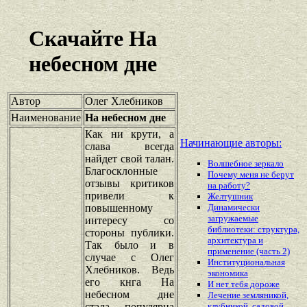
Скачайте На
небесном дне
Автор
Олег Хлебников
Наименование
На небесном дне
Как ни крути, а
Начинающие авторы:
слава всегда
найдет свой талан.
Волшебное зеркало
Благосклонные
Почему меня не берут
отзывы критиков
на работу?
привели к
Желтушник
повышенному
Динамически
загружаемые
интересу со
библиотеки: структура,
стороны публики.
архитектура и
Так было и в
применение (часть 2)
случае с Олег
Институциональная
Хлебников. Ведь
экономика
его кнга На
И нет тебя дороже
небесном дне
Лечение земляникой,
стала популярна
клубникой, садовой