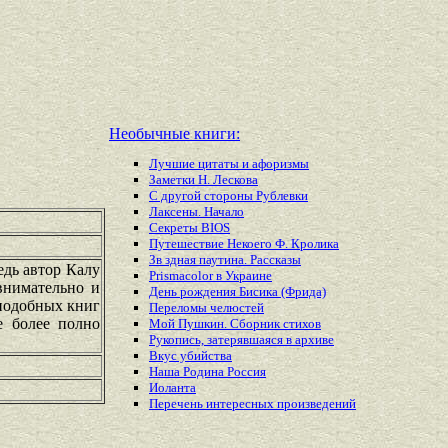
Необычные книги:
Лучшие цитаты и афоризмы
Заметки Н. Лескова
С другой стороны Рублевки
Лаксены. Начало
Секреты BIOS
Путешествие Некоего Ф. Кролика
Зв здная паутина. Рассказы
дь автор Калу
Prismacolor в Украине
внимательно и
День рождения Бисика (Фрида)
 подобных книг
Переломы челюстей
е более полно
Мой Пушкин. Сборник стихов
Рукопись, затерявшаяся в архиве
Вкус убийства
Наша Родина Россия
Иоланта
Перечень
интересных
произведений