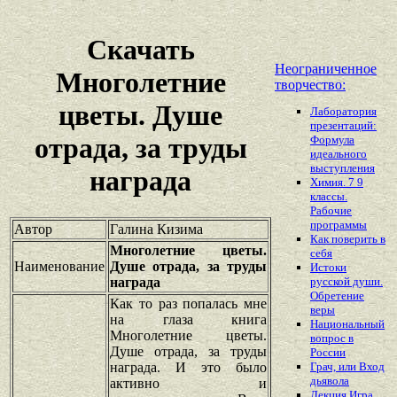
Скачать
Неограниченное
Многолетние
творчество:
цветы. Душе
Лаборатория
презентаций:
отрада, за труды
Формула
идеального
выступления
награда
Химия. 7 9
классы.
Рабочие
программы
Автор
Галина Кизима
Как поверить в
Многолетние цветы.
себя
Наименование
Душе отрада, за труды
Истоки
награда
русской души.
Обретение
Как то раз попалась мне
веры
на глаза книга
Национальный
Многолетние цветы.
вопрос в
Душе отрада, за труды
России
награда. И это было
Грач, или Вход
дьявола
активно и
Лекция Игра