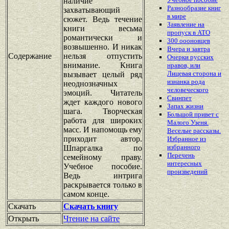
наличие
Разнообразие книг
захватывающий
в мире
сюжет. Ведь течение
Заявление на
книги весьма
пропуск в АТО
романтически и
300 оооновцев
возвышенно. И никак
Вчера и завтра
Содержание
нельзя отпустить
Очерки русских
внимание. Книга
нравов, или
Лицевая сторона и
вызывает целый ряд
изнанка рода
неоднозначных
человеческого
эмоций. Читатель
Свинпет
ждет каждого нового
Запах жизни
шага. Творческая
Большой привет с
работа для широких
Малого Узеня.
масс. И напомощь ему
Веселые рассказы.
приходит автор.
Избранное из
избранного
Шпаргалка по
Перечень
семейному праву.
интересных
Учебное пособие.
произведений
Ведь интрига
раскрывается только в
самом конце.
Скачать
Скачать книгу
Открыть
Чтение на сайте