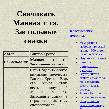
Скачивать
Манная т тя.
Застольные
Классические
новеллы:
сказки
Жемчужины
любовной русской
лирики. 500 строк
Автор
Виктор Кротов
о любви. XIX век
Цацики и его семья
Манная т тя.
Наименование
Единство
Застольные сказки
гражданского
Стоит уделить особое
процесса
Обустройство
внимание творчеству
вашего дома: вода,
Виктор Кротов. Ведь
газ, отопление,
его книга стала
электричество,
весьма популярной
отделка
Манная т тя.
Храм и Церковь
Застольные сказки. в
Бионаноинженерия
первую очередь этому
Шпаргалка по
способстовало
семейному праву.
Учебное пособие