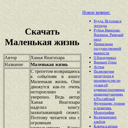
Новое веяние:
Будда. История и
легенды
Скачать
Рубеж Империи:
Варвары. Римский
Маленькая жизнь
орел
Пришельцы
государственной
важности
Автор
Ханья Янагихара
О Блондинках
Вариант Геры
Название
Маленькая жизнь
Астры
С трепетом возвращаюсь
Полномочия
прокурора в
к событиям в книге
производстве по
Маленькая жизнь. Они
делам об
движутся как-то очень
административных
неторопливо и
правонарушениях
уверенно. Ведь автор
в Российской
Ханья Янагихара
Федерации: теория
наделил книгу
и практика.
захватывающий сюжет.
Монография
Коллекционер
Поэтому читается она с
альбом
огромным
Ключи к играм
удовольствием. Книга