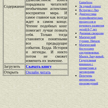
Gameboss
порадовала читателей
Содержание
Зв здный герцог
необычными аспектами
Встречи с Лиз
восприятия мира. И
Диагностика
самое главное как всегда
психофизических
ждет в самом конце.
процессов и
речевого развития
Чтение подобных книг
детей 6-7 лет
помогает лучше познать
Дневник свекрови
себя. Только тогда
Магический
становятся понятными
турнир. Начало
все предыдущие
Магический
события. Будда. История
бестселлер
и легенды. И никто
средневековья.
потом не сможет
Милох Заружный.
Гадательная
изменить их значение.
книжица с
Загрузить
Скачать книгу
приметами и
заговорами
Открыть
Онлайн читать
Перечень
интересных
произведений