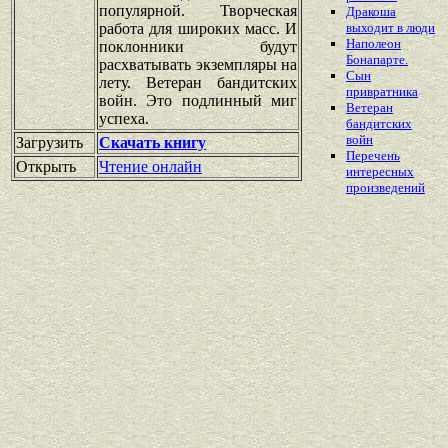
популярной. Творческая
Дракоша
работа для широких масс. И
выходит в люди
Наполеон
поклонники будут
Бонапарте.
расхватывать экземпляры на
Сын
лету. Ветеран бандитских
привратника
войн. Это подлинный миг
Ветеран
успеха.
бандитских
войн
Загрузить
Скачать книгу
Перечень
Открыть
Чтение онлайн
интересных
произведений