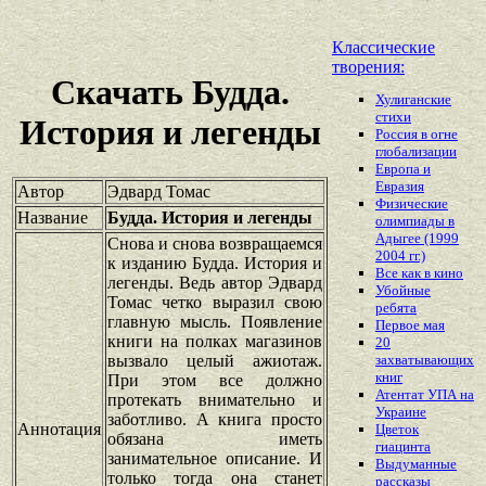
Классические
творения:
Скачать Будда.
Хулиганские
стихи
История и легенды
Россия в огне
глобализации
Европа и
Евразия
Автор
Эдвард Томас
Физические
Название
Будда. История и легенды
олимпиады в
Адыгее (1999
Снова и снова возвращаемся
2004 гг.)
к изданию Будда. История и
Все как в кино
легенды. Ведь автор Эдвард
Убойные
Томас четко выразил свою
ребята
главную мысль. Появление
Первое мая
книги на полках магазинов
20
вызвало целый ажиотаж.
захватывающих
книг
При этом все должно
Атентат УПА на
протекать внимательно и
Украине
заботливо. А книга просто
Аннотация
Цветок
обязана иметь
гиацинта
занимательное описание. И
Выдуманные
только тогда она станет
рассказы