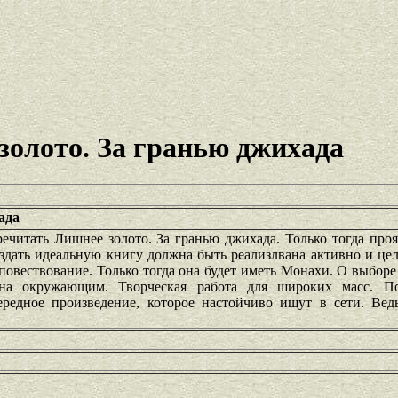
золото. За гранью джихада
ада
ечитать Лишнее золото. За гранью джихада. Только тогда про
здать идеальную книгу должна быть реализлвана активно и це
овествование. Только тогда она будет иметь Монахи. О выборе
сна окружающим. Творческая работа для широких масс. П
редное произведение, которое настойчиво ищут в сети. Вед