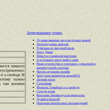
Затягивающее чтиво:
Лучшие вязаные модели теплых вещей
Литературные заметки
Туфельки из звездной пыли
Лорд Джим
Повесть о шляпной картонке
А остальное придумайте сами
Наше купечество и торговля с серьезной и
явится замысел
карикатурной стороны
леустремленно.
Читать журналы онлайн
 и о свободе И
Запустить конвертер mswrd632
оэтому нужно
Летний театр
ь там заложен
Сочельник
Монахи. О выборе и о свободе
Соседи хазар
Королева Англии кусала меня в нос
Думай и богатей
Перечень
интересных
произведений