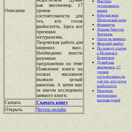
Мастера
как миллионер. 17
детективного
Описание
уроков
жанра
Рабочая виза
состоятельности для
Шенгенской зоны
тех, кто готов
Феминиум
разбогатеть. Здесь все
Лекция Уинстон
признаки
Черчилль
натурализма.
Охота на викинга
Творческая работа для
Женский ликбез
широких масс.
По поводу статьи
Необходимо внести
о Полевом и
Белинском
разумные
Думай как
предложения по теме
миллионер. 17
Появление книги на
уроков
полках магазинов
состоятельности
вызвало целый
для тех, кто готов
ажиотаж. А затем шаг
разбогатеть
за шагом исследовать
Перечень
замысел книги.
интересных
произведений
Скачать
Скачать книгу
Открыть
Читать онлайн