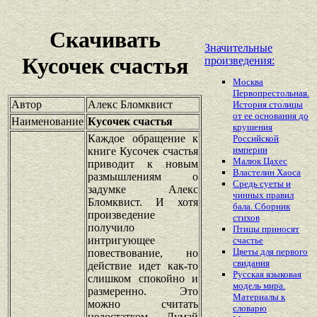
Скачивать
Значительные
Кусочек счастья
произведения:
Москва
Первопрестольная.
Автор
Алекс Бломквист
История столицы
от ее основания до
Наименование
Кусочек счастья
крушения
Каждое обращение к
Российской
империи
книге Кусочек счастья
Малюк Цахес
приводит к новым
Властелин Хаоса
размышлениям о
Средь суеты и
задумке Алекс
чинных правил
Бломквист. И хотя
бала. Сборник
произведение
стихов
получило
Птицы приносят
интригующее
счастье
Цветы для первого
повествование, но
свидания
действие идет как-то
Русская языковая
слишком спокойно и
модель мира.
размеренно. Это
Материалы к
можно считать
словарю
недостатком Думай