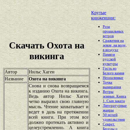
Крутые
книженции:
Роза
прощальных
ветров
Сражения на
Скачать Охота на
земле, на воде,
в воздухе
викинга
Памяти
русской
культуры
Гость из
Автор
Нильс Хаген
Белого камня
Неопалимые
Название
Охота на викинга
Точка
Снова и снова возвращаемся
вымирания
к изданию Охота на викинга.
Ветры
Ведь автор Нильс Хаген
земные. Книга
1. Сын заката
четко выразил свою главную
Литературные
мысль. Чтение захватывает и
жанры
ведет в даль на протяжении
50 ночей
всей книги. При этом все
удовольствия
должно протекать активно и
Секрет.
целеустремленно. А книга
Беседы о