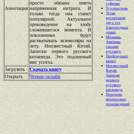
просто обязана иметь
суфизме
Аннотация
напряженная интрига. И
Туз перстень
Устав
только тогда она станет
воспитания
популярной. Актуальное
двух сот
произведение на злобу
благородных
сложившегося момента. И
девиц
поклонники будут
Мозаика.
расхватывать экземпляры на
Америка
лету. Неизвестный Китай.
глазами
Записки первого русского
русского
Прейскурант
китаеведа. Это подлинный
монет
миг успеха.
Неизвестный
Загрузить
Скачать книгу
Китай.
Записки
Открыть
Чтение онлайн
первого
русского
китаеведа
Перечень
интересных
произведений