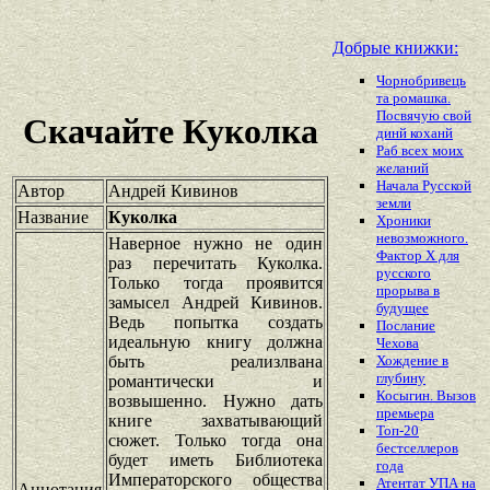
Добрые книжки:
Чорнобривець
та ромашка.
Посвячую свой
Скачайте Куколка
динй коханй
Раб всех моих
желаний
Начала Русской
Автор
Андрей Кивинов
земли
Название
Куколка
Хроники
невозможного.
Наверное нужно не один
Фактор Х для
раз перечитать Куколка.
русского
Только тогда проявится
прорыва в
замысел Андрей Кивинов.
будущее
Ведь попытка создать
Послание
идеальную книгу должна
Чехова
быть реализлвана
Хождение в
глубину
романтически и
Косыгин. Вызов
возвышенно. Нужно дать
премьера
книге захватывающий
Топ-20
сюжет. Только тогда она
бестселлеров
будет иметь Библиотека
года
Императорского общества
Атентат УПА на
Аннотация