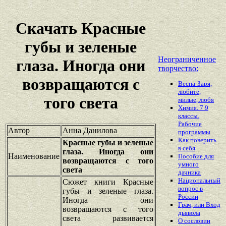
Скачать Красные
губы и зеленые
Неограниченное
глаза. Иногда они
творчество:
возвращаются с
Весна-Заря,
любите,
того света
милые, любя
Химия. 7 9
классы.
Рабочие
Автор
Анна Данилова
программы
Как поверить
Красные губы и зеленые
в себя
глаза. Иногда они
Наименование
Пособие для
возвращаются с того
умного
света
дачника
Национальный
Сюжет книги Красные
вопрос в
губы и зеленые глаза.
России
Иногда они
Грач, или Вход
возвращаются с того
дьявола
света развивается
О сословии