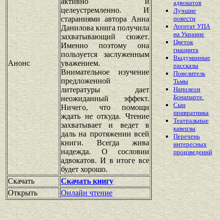
активно и
адвокатов
целеустремленно. И
Лучшие
стараниями автора Анна
повести
Атентат УПА
Данилова книга получила
на Украине
захватывающий сюжет.
Цветок
Именно поэтому она
гиацинта
пользуется заслуженным
Выдуманные
Анонс
уважением.
рассказы
Внимательное изучение
Повелитель
предложенной
Тьмы
литературы дает
Наполеон
Бонапарте.
неожиданный эффект.
Сын
Ничего, что помощи
привратника
ждать не откуда. Чтение
Театральные
захватывает и ведет в
каверзы
даль на протяжении всей
Перечень
книги. Всегда жива
интересных
надежда. О сословии
произведений
адвокатов. И в итоге все
будет хорошо.
Скачать
Скачать книгу
Открыть
Онлайн чтение