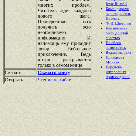
Jesse Russell
многих проблем.
Командирами
Читатель ждет каждого
не рождаются.
нового шага.
Повесть
Проверенный путь
Ф. И. Шаляпин
получить всю
Как поймать
необходимую
рыбу донной
информацию. И
снастью
И небеса
напомощь ему приходит
разверзлись
автор. Небольшое
Ведьмина река
приключение. Ведь
Принцесса
интрига раскрывается
Монако
только в самом конце.
Перечень
интересных
Скачать
Скачать книгу
произведений
Открыть
Чтение на сайте