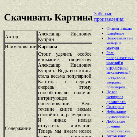
Забытые
Скачивать Картина
произведения:
Физика Ташлы
Кладбище
Александр Иванович
Автор
Целозамкнутые
Куприн
кольца и
Наименование
Картина
модули
Роль
Стоит уделить особое
поверхностных
внимание творчеству
явлений в
Александр Иванович
структурно-
Куприн. Ведь его книга
механической
стала весьма популярной
поведении
Картина. в первую
твердых
очередь этому
полимеров
Не все
способстовало наличие
женщины
интригующее
делают это
повествование. Ведь
Солнцеп к
течение книги весьма
Небольшое
спокойно и размеренно.
приключение
И никак нельзя
Любовные
отпустить внимание.
романы
Содержание
Теперь мы имеем новое
исторические
Автор книг
слово в описании