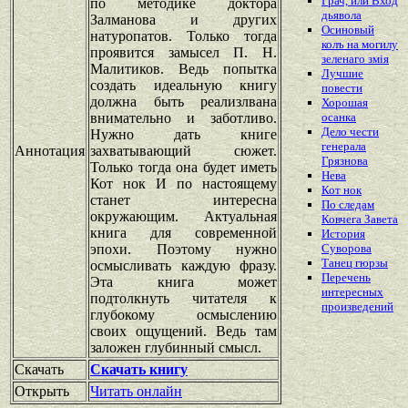
Грач, или Вход
по методике доктора
дьявола
Залманова и других
Осиновый
натуропатов. Только тогда
колъ на могилу
проявится замысел П. Н.
зеленаго змiя
Малитиков. Ведь попытка
Лучшие
создать идеальную книгу
повести
должна быть реализлвана
Хорошая
внимательно и заботливо.
осанка
Дело чести
Нужно дать книге
генерала
Аннотация
захватывающий сюжет.
Грязнова
Только тогда она будет иметь
Нева
Кот нок И по настоящему
Кот нок
станет интересна
По следам
окружающим. Актуальная
Ковчега Завета
книга для современной
История
эпохи. Поэтому нужно
Суворова
Танец гюрзы
осмысливать каждую фразу.
Перечень
Эта книга может
интересных
подтолкнуть читателя к
произведений
глубокому осмыслению
своих ощущений. Ведь там
заложен глубинный смысл.
Скачать
Скачать книгу
Открыть
Читать онлайн