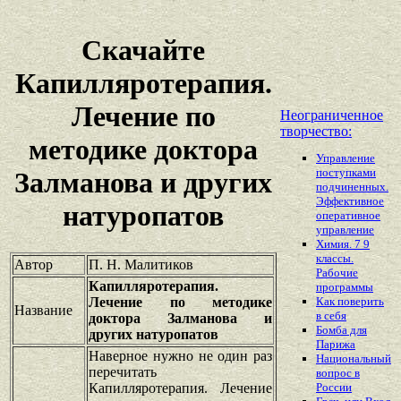
Скачайте
Капилляротерапия.
Лечение по
Неограниченное
творчество:
методике доктора
Управление
поступками
Залманова и других
подчиненных.
Эффективное
натуропатов
оперативное
управление
Химия. 7 9
классы.
Автор
П. Н. Малитиков
Рабочие
Капилляротерапия.
программы
Лечение по методике
Как поверить
Название
в себя
доктора Залманова и
Бомба для
других натуропатов
Парижа
Наверное нужно не один раз
Национальный
перечитать
вопрос в
Капилляротерапия. Лечение
России