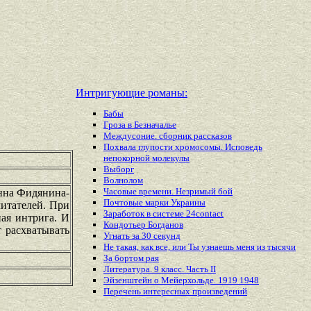
Интригующие романы:
Бабы
Гроза в Безначалье
Междусоние. сборник рассказов
Похвала глупости хромосомы. Исповедь
непокорной молекулы
Выборг
Волнолом
Часовые времени. Незримый бой
Инна Фидянина-
Почтовые марки Украины
читателей. При
Заработок в системе 24contact
ная интрига. И
Кондотьер Богданов
т расхватывать
Угнать за 30 секунд
Не такая, как все, или Ты узнаешь меня из тысячи
За бортом рая
Литература. 9 класс. Часть II
Эйзенштейн о Мейерхольде. 1919 1948
Перечень
интересных
произведений