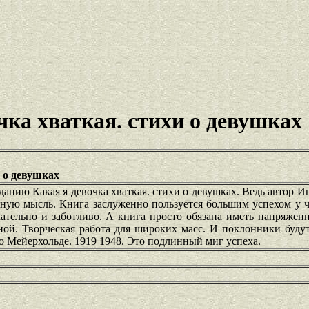
чка хваткая. стихи о девушках
и о девушках
данию Какая я девочка хваткая. стихи о девушках. Ведь автор 
вную мысль. Книга заслуженно пользуется большим успехом у 
ательно и заботливо. А книга просто обязана иметь напряжен
рной. Творческая работа для широких масс. И поклонники буду
о Мейерхольде. 1919 1948. Это подлинный миг успеха.