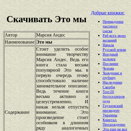
Добрые книжки:
Скачивать Это мы
Примадонна
частного
сыска
Автор
Марсия Андес
Раб всех моих
желаний
Наименование
Это мы
Начала
Стоит уделить особое
Русской земли
внимание творчеству
Вредный
человек
Марсия Андес. Ведь его
Послание
книга стала весьма
Чехова
популярной Это мы. в
Хождение в
первую очередь этому
глубину
способстовало наличие
Наследники
занимательное описание.
Скорби
Ведь течение книги
Топ-20
весьма активно и
бестселлеров
года
целеустремленно. И
Грушевский
никак нельзя отпустить
президент
Содержание
внимание. Это
Украины
произведение стоит
Квартал.
особняком в длинном
Прохождение
ряду аналогичных
Это еще не все