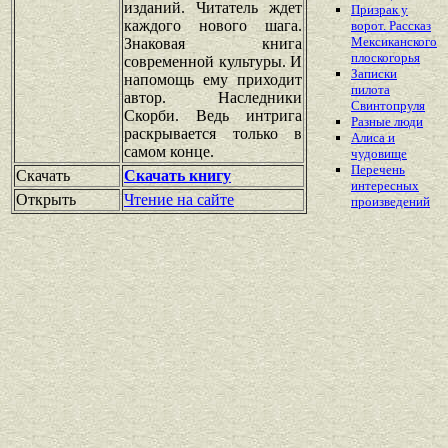
изданий. Читатель ждет
Призрак у
каждого нового шага.
ворот. Рассказ
Мексиканского
Знаковая книга
плоскогорья
современной культуры. И
Записки
напомощь ему приходит
пилота
автор. Наследники
Свинтопруля
Скорби. Ведь интрига
Разные люди
раскрывается только в
Алиса и
самом конце.
чудовище
Перечень
Скачать
Скачать книгу
интересных
Открыть
Чтение на сайте
произведений