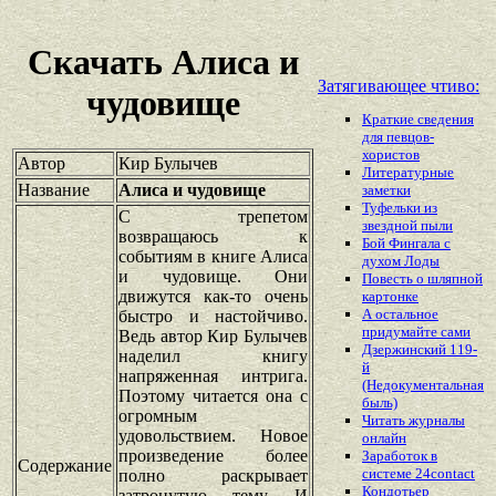
Скачать Алиса и
Затягивающее чтиво:
чудовище
Краткие сведения
для певцов-
хористов
Автор
Кир Булычев
Литературные
Название
Алиса и чудовище
заметки
Туфельки из
С трепетом
звездной пыли
возвращаюсь к
Бой Фингала с
событиям в книге Алиса
духом Лоды
и чудовище. Они
Повесть о шляпной
движутся как-то очень
картонке
А остальное
быстро и настойчиво.
придумайте сами
Ведь автор Кир Булычев
Дзержинский 119-
наделил книгу
й
напряженная интрига.
(Недокументальная
Поэтому читается она с
быль)
огромным
Читать журналы
удовольствием. Новое
онлайн
произведение более
Заработок в
Содержание
системе 24contact
полно раскрывает
Кондотьер
затронутую тему. И