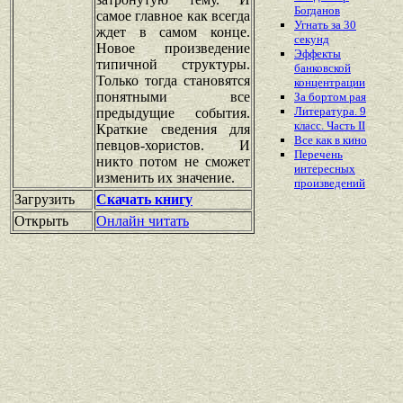
Богданов
самое главное как всегда
Угнать за 30
ждет в самом конце.
секунд
Новое произведение
Эффекты
типичной структуры.
банковской
Только тогда становятся
концентрации
понятными все
За бортом рая
Литература. 9
предыдущие события.
класс. Часть II
Краткие сведения для
Все как в кино
певцов-хористов. И
Перечень
никто потом не сможет
интересных
изменить их значение.
произведений
Загрузить
Скачать книгу
Открыть
Онлайн читать