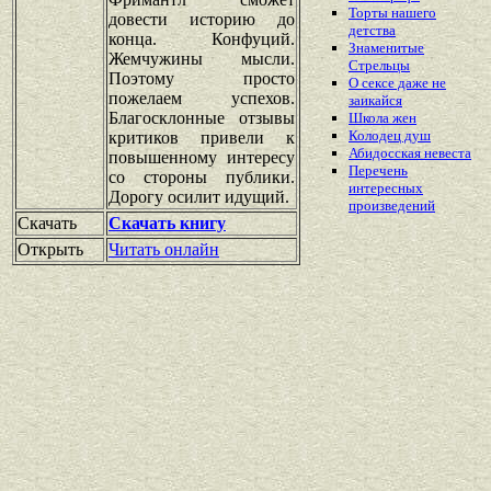
Торты нашего
довести историю до
детства
конца. Конфуций.
Знаменитые
Жемчужины мысли.
Стрельцы
Поэтому просто
О сексе даже не
пожелаем успехов.
заикайся
Благосклонные отзывы
Школа жен
Колодец душ
критиков привели к
Абидосская невеста
повышенному интересу
Перечень
со стороны публики.
интересных
Дорогу осилит идущий.
произведений
Скачать
Скачать книгу
Открыть
Читать онлайн