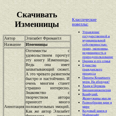
Скачивать
Классические
Изменницы
новеллы:
Управление
государственной и
Автор
Элизабет Фримантл
муниципальной
Название
Изменницы
собственностью:
право, экономика,
Оптимисты с
недвижимость и
удовольствием прочтут
природопользование
эту книгу Изменницы.
Цацики и его семья
Ведь она имет
Единство
захватывающий сюжет.
гражданского
процесса
А это чревато развитием
Пираты Кошачьего
быстро и настойчиво. И
моря. На абордаж!
очень многим станет
Храм и Церковь
страшно интересно.
Бионаноинженерия
Знакомство с
Конфуций.
творчеством автора
Жемчужины мысли
принесет много
Разнообразие книг в
Аннотация
положительных эмоций.
мире
Кодовый замок в
Как же автор Элизабет
Майнкрафт
Фримантл сможет