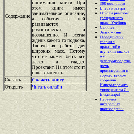
пониманию книги. При
300 оооновцев
этом книга имеет
Вчера и завтра
занимательное описание,
Основы римского
Содержание
гражданского
а события в ней
права. Учебник
развиваются
Свинпет
романтически и
Запах жизни
возвышенно. И всегда
О соединении
ждешь какого-то подвоха.
теории с
Творческая работа для
практикой в
широких масс. Потому
изучении законов
что не может быть все
и в
делопроизводстве
легко и гладко.
(речь,
Проектант. На этом стоит
произнесенная в
пока закончить.
торжественном
Скачать
Скачать книгу
собрании
Императорского
Открыть
Читать онлайн
университета Св.
Владимира)
Перечень
интересных
произведений