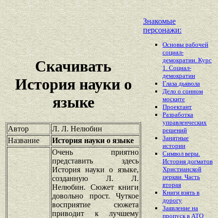
Знакомые
персонажи:
Основы рабочей
социал-
демократии. Курс
Скачивать
1. Социал-
демократии
История науки о
Глаза дьявола
Дело о сонном
языке
моските
Проектант
Разработка
управленческих
Автор
Л. Л. Нелюбин
решений
Занятные
Название
История науки о языке
истории
Очень приятно
Символ веры.
представить здесь
История догматов
История науки о языке,
Христианской
церкви. Часть
созданную Л. Л.
вторая
Нелюбин. Сюжет книги
Книги взять в
довольно прост. Чуткое
дорогу
восприятие сюжета
Заявление на
приводит к лучшему
пропуск в АТО