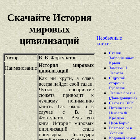
Скачайте История
мировых
цивилизаций
Необычные
книги:
Сказки
Автор
В. В. Фортунатов
Заброшенных
Крыш
История мировых
Наименование
Заметки Н.
цивилизаций
Лескова
Как ни крути, а слава
С другой
стороны
всегда найдет свой талан.
Рублевки
Чуткое восприятие
Лесные братья
сюжета приводит к
(Давыдовщина)
лучшему пониманию
Секреты BIOS
книги. Так было и в
Путешествие
случае с В. В.
Некоего Ф.
Фортунатов. Ведь его
Кролика
кнга История мировых
Царь Борис
Prismacolor в
цивилизаций стала
Украине
популярна благодаря
Кодовый замок