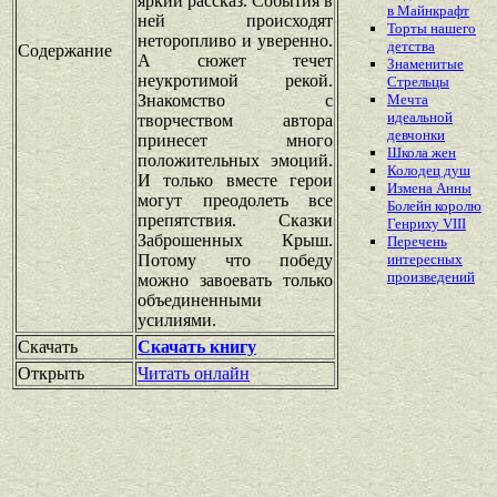
яркий рассказ. События в
в Майнкрафт
ней происходят
Торты нашего
неторопливо и уверенно.
детства
Содержание
А сюжет течет
Знаменитые
неукротимой рекой.
Стрельцы
Знакомство с
Мечта
идеальной
творчеством автора
девчонки
принесет много
Школа жен
положительных эмоций.
Колодец душ
И только вместе герои
Измена Анны
могут преодолеть все
Болейн королю
препятствия. Сказки
Генриху VIII
Заброшенных Крыш.
Перечень
Потому что победу
интересных
произведений
можно завоевать только
объединенными
усилиями.
Скачать
Скачать книгу
Открыть
Читать онлайн