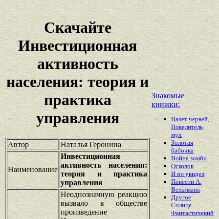
Скачайте
Инвестиционная
активность
населения: теория и
практика
Знакомые
книжки:
управления
Валет червей,
Повелитель
мух
Золотая
Автор
Наталья Геронина
бабочка
Инвестиционная
Война зомби
активность населения:
Осколок
Наименование
теория и практика
И он увидел
Повести А.
управления
Вельтмана
Неоднозначную реакцию
Другое
вызвало в обществе
Солнце.
произведение
Фантастичекий