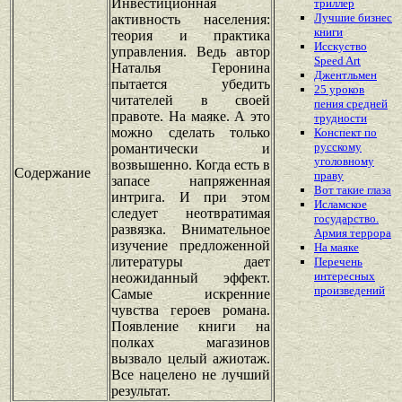
Инвестиционная
триллер
Лучшие бизнес
активность населения:
книги
теория и практика
Исскуство
управления. Ведь автор
Speed Art
Наталья Геронина
Джентльмен
пытается убедить
25 уроков
читателей в своей
пения средней
правоте. На маяке. А это
трудности
можно сделать только
Конспект по
русскому
романтически и
уголовному
возвышенно. Когда есть в
Содержание
праву
запасе напряженная
Вот такие глаза
интрига. И при этом
Исламское
следует неотвратимая
государство.
развязка. Внимательное
Армия террора
изучение предложенной
На маяке
литературы дает
Перечень
интересных
неожиданный эффект.
произведений
Самые искренние
чувства героев романа.
Появление книги на
полках магазинов
вызвало целый ажиотаж.
Все нацелено не лучший
результат.