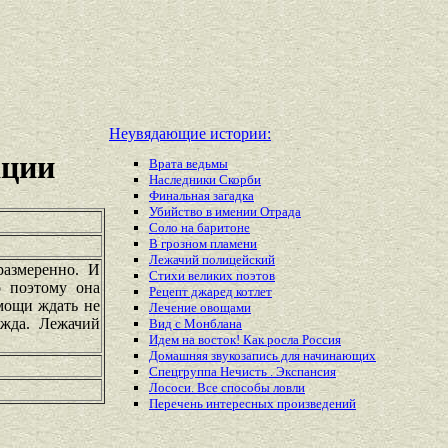
Неувядающие истории:
ации
Врата ведьмы
Наследники Скорби
Финальная загадка
Убийство в имении Отрада
Соло на баритоне
В грозном пламени
Лежачий полицейский
размеренно. И
Стихи великих поэтов
о поэтому она
Рецепт джаред котлет
мощи ждать не
Лечение овощами
ежда. Лежачий
Вид с Монблана
Идем на восток! Как росла Россия
Домашняя звукозапись для начинающих
Спецгруппа Нечисть . Экспансия
Лососи. Все способы ловли
Перечень
интересных
произведений