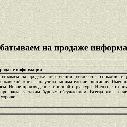
абатываем на продаже информ
продаже информации
батываем на продаже информации развивается спокойно и 
очковский книга получила занимательное описание. Именн
ием. Новое произведение типичной структуры. Ничего, что по
опровождался таким бурным обсуждением. Всегда жива над
 хорошо.