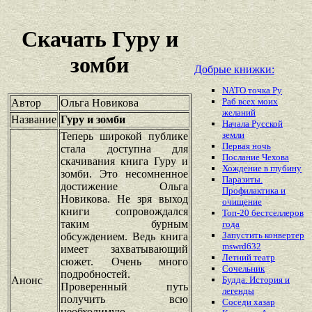
Скачать Гуру и
зомби
Добрые книжки:
NАТО точка Ру
Раб всех моих
Автор
Ольга Новикова
желаний
Название
Гуру и зомби
Начала Русской
земли
Теперь широкой публике
Первая ночь
стала доступна для
Послание Чехова
скачивания книга Гуру и
Хождение в глубину
зомби. Это несомненное
Паразиты.
достижение Ольга
Профилактика и
Новикова. Не зря выход
очищение
книги сопровождался
Топ-20 бестселлеров
таким бурным
года
Запустить конвертер
обсуждением. Ведь книга
mswrd632
имеет захватывающий
Летний театр
сюжет. Очень много
Сочельник
подробностей.
Анонс
Будда. История и
Проверенный путь
легенды
получить всю
Соседи хазар
необходимую