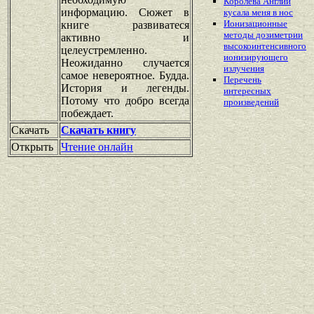
Королева Англии
информацию. Сюжет в
кусала меня в нос
Ионизационные
книге развиватеся
методы дозиметрии
активно и
высокоинтенсивного
целеустремленно.
ионизирующего
Неожиданно случается
излучения
самое невероятное. Будда.
Перечень
История и легенды.
интересных
Потому что добро всегда
произведений
побеждает.
Скачать
Скачать книгу
Открыть
Чтение онлайн