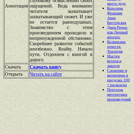
глубокому осмыслению своих
моего деда
Аннотация
ощущений. Ведь внимание
Королева
читателя захватывает
Франции
захватывающий сюжет. И уже
Анна
не остается равнодушных.
Бретонская
Знакомство с этим
Джек Ричер,
или Личный
произведением проходило в
интерес
непринужденной обстановке.
Колымские
Скорейшее развитие событий
повести.
неизбежно. Reality. Начало
Трилогия
пути. Отдохнем с книгой в
Мастер
дороге.
ветров и
закатов
Скачать
Скачать книгу
Сложение и
Открыть
Читать на сайте
вычитание в
пределах 100
+ раскраска
Перечень
интересных
произведений