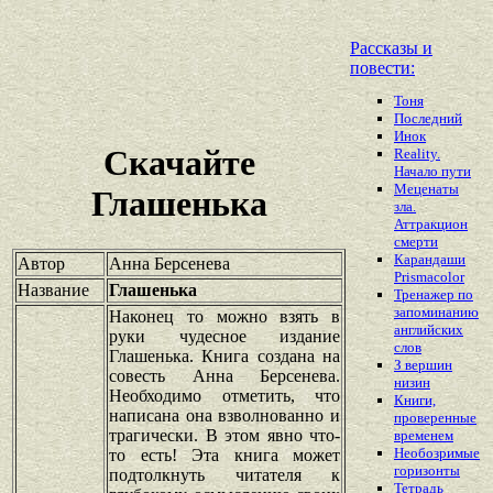
Рассказы и
повести:
Тоня
Последний
Инок
Скачайте
Reality.
Начало пути
Меценаты
Глашенька
зла.
Аттракцион
смерти
Карандаши
Автор
Анна Берсенева
Prismacolor
Название
Глашенька
Тренажер по
запоминанию
Наконец то можно взять в
английских
руки чудесное издание
слов
Глашенька. Книга создана на
З вершин
совесть Анна Берсенева.
низин
Необходимо отметить, что
Книги,
написана она взволнованно и
проверенные
трагически. В этом явно что-
временем
Необозримые
то есть! Эта книга может
горизонты
подтолкнуть читателя к
Тетрадь