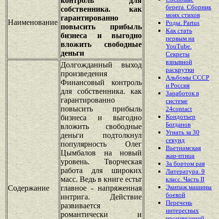
контроль для
берега. Сборник
собственника. как
моих стихов
гарантированно
Наименование
Роды. Partus
повысить прибыль
Как стать
бизнеса и выгодно
первым на
вложить свободные
YouTube.
деньги
Секреты
взрывной
Долгожданный выход
раскрутки
произведения
Альбомы СССР
Финансовый контроль
и Россия
для собственника. как
Заработок в
гарантированно
системе
повысить прибыль
24contact
Кондотьер
бизнеса и выгодно
Богданов
вложить свободные
Угнать за 30
деньги подтолкнул
секунд
популярность Олег
Вьетнамская
Цымбалов на новый
жар-птица
уровень. Творческая
За бортом рая
работа для широких
Литература. 9
масс. Ведь в книге естьт
класс. Часть II
Экипаж машины
Содержание
главное - напряженная
боевой
интрига. Действие
Перечень
развивается
интересных
романтически и
произведений