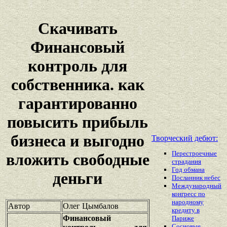
Скачивать
Финансовый
контроль для
собственника. как
гарантированно
повысить прибыль
бизнеса и выгодно
Творческий дебют:
Перестроечные
вложить свободные
страдания
Год обмана
деньги
Посланник небес
Международный
конгресс по
народному
Автор
Олег Цымбалов
кредиту в
Финансовый
Париже
Сосновые