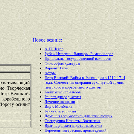
Новое веяние:
А. П. Чехов
Рубеж Империи: Варвары. Римский орел
Пришельцы государственной важности
Философия культуры
Вариант Геры
Астры
Петр Великий: Война в Финляндии в 1712-1714
захватывающий
года: Совместная операция сухопутной армии,
галерного и корабельного флотов
но. Творческая
Коллекционер альбом
 Петр Великий:
Рецепт джаред котлет
 корабельного
Лечение овощами
Дорогу осилит
Вид с Монблана
Банка с историями
Домашняя звукозапись для начинающих
Спецгруппа Нечисть . Экспансия
Враг не должен видеть твоих слез
Перечень
интересных
произведений