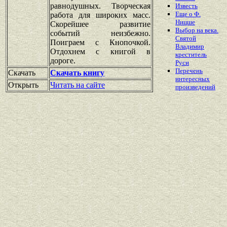
равнодушных. Творческая
Известь
Еще о Ф.
работа для широких масс.
Ницше
Скорейшее развитие
Выбор на века.
событий неизбежно.
Святой
Поиграем с Кнопочкой.
Владимир
Отдохнем с книгой в
креститель
дороге.
Руси
Перечень
Скачать
Скачать книгу
интересных
Открыть
Читать на сайте
произведений