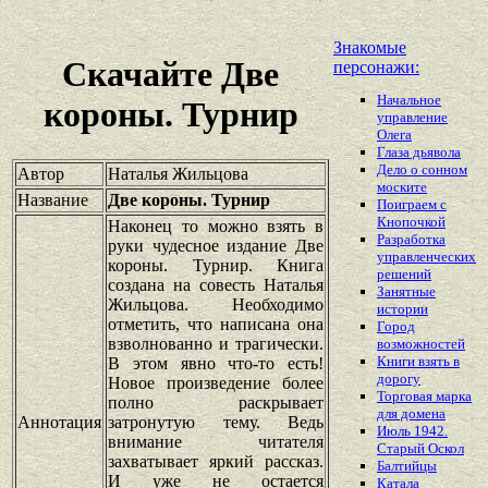
Знакомые
Скачайте Две
персонажи:
Начальное
короны. Турнир
управление
Олега
Глаза дьявола
Дело о сонном
Автор
Наталья Жильцова
моските
Название
Две короны. Турнир
Поиграем с
Кнопочкой
Наконец то можно взять в
Разработка
руки чудесное издание Две
управленческих
короны. Турнир. Книга
решений
создана на совесть Наталья
Занятные
Жильцова. Необходимо
истории
отметить, что написана она
Город
взволнованно и трагически.
возможностей
Книги взять в
В этом явно что-то есть!
дорогу
Новое произведение более
Торговая марка
полно раскрывает
для домена
Аннотация
затронутую тему. Ведь
Июль 1942.
внимание читателя
Старый Оскол
захватывает яркий рассказ.
Балтийцы
И уже не остается
Катала