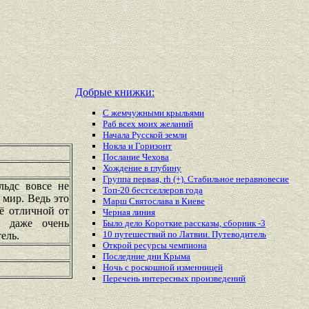
Добрые книжки:
С жемчужными крыльями
Раб всех моих желаний
Начала Русской земли
Нокла и Горизонт
Послание Чехова
Хождение в глубину
Группа первая, rh (+). Стабильное неравновесие
льдс вовсе не
Топ-20 бестселлеров года
мир. Ведь это
Марш Святослава в Киеве
её отличной от
Черная линия
И даже очень
Было дело Короткие рассказы, сборник -3
10 путешествий по Латвии. Путеводитель
ель.
Открой ресурсы чемпиона
Последние дни Крыма
Ночь с роскошной изменницей
Перечень
интересных
произведений