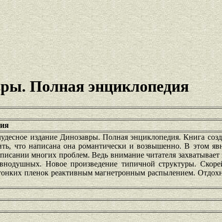
вры. Полная энциклопедия
дия
чудесное издание Динозавры. Полная энциклопедия. Книга созд
ть, что написана она романтически и возвышенно. В этом явн
описании многих проблем. Ведь внимание читателя захватывает
авнодушных. Новое произведение типичной структуры. Скоре
тонких пленок реактивным магнетронным распылением. Отдохн