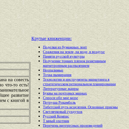
Крутые книженции:
Поделки из бумажных лент
Сражения на земле, на воде, в воздухе
Памяти русской культуры
Получение тонких пленок реактивным
магнетронным распылением
Неопалимые
Точка вымирания
ана на совесть
Технологии и инструменты маркетинга в
стратегическом региональном планировании
о что-то есть!
Литературные жанры
 занимательное
Буквы на почтовых марках
йшее развитие
Спроси обо мне море
ем с книгой в
Петруша Рокамболь
Тибетский путь исцеления. Основные приемы
Светлячковый сундучок
Русский Компас
Т мный охотник
Перечень
интересных
произведений