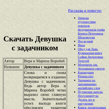
Рассказы и повести:
Записка
путешествия
генерала
фелдмаршала графа
Бориса Петровича
Скачать Девушка
Шереметева
Последний
Инок
с задачником
Обед для Льва.
Кулинарная книга
Софьи Андреевны
Автор
Вера и Марина Воробей
Толстой
Меценаты зла.
Название
Девушка с задачником
Аттракцион смерти
Снова и снова
Карандаши
Prismacolor
возвращаемся к изданию
Тренажер по
Девушка с задачником.
запоминанию
Ведь автор Вера и
английских слов
Марина Воробей четко
Путинские качели.
выразил свою главную
Постскриптум:
мысль. Значительный
Десять лет в
успех выхода книги
окружении
обусловлен талантом
Книги, проверенные