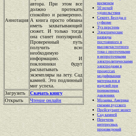
временем
автора. При этом все
50 ночей
должно протекать
удовольствия
спокойно и размеренно.
Секрет. Беседы о
Аннотация
А книга просто обязана
суфизме
иметь захватывающий
Туз перстень
сюжет. И только тогда
Электрические
она станет популярной.
разряды
Проверенный путь
постоянного и
высокочастотного
получить всю
тока с проточными
необходимую
и непроточными
информацию. И
электролитическими
поклонники будут
электродами в
расхватывать
процессах
экземпляры на лету. Сад
модификации
камней. Это подлинный
материалов и
миг успеха.
изделий при
пониженных
Загрузить
Скачать книгу
давлениях
Открыть
Чтение онлайн
Мозаика. Америка
глазами русского
Прейскурант монет
Сад камней
Перечень
интересных
произведений