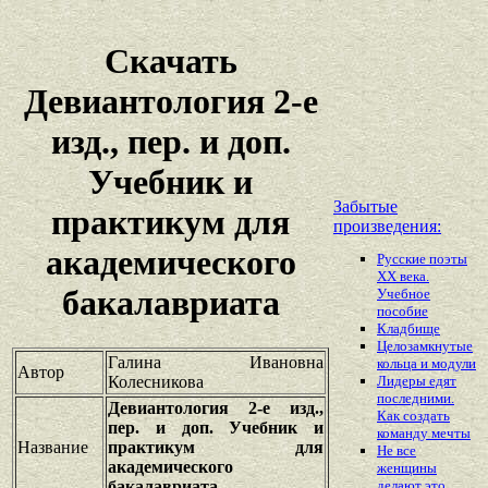
Скачать
Девиантология 2-е
изд., пер. и доп.
Учебник и
Забытые
практикум для
произведения:
академического
Русские поэты
XX века.
бакалавриата
Учебное
пособие
Кладбище
Целозамкнутые
Галина Ивановна
кольца и модули
Автор
Колесникова
Лидеры едят
последними.
Девиантология 2-е изд.,
Как создать
пер. и доп. Учебник и
команду мечты
Название
практикум для
Не все
академического
женщины
бакалавриата
делают это