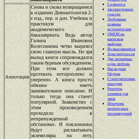
Солнцеп к
Снова и снова возвращаемся
Засекреченное
к изданию Девиантология 2-
счастье
е изд., пер. и доп. Учебник и
Любовные
практикум для
романы
академического
исторические
ОМОН на
бакалавриата. Ведь автор
киевском
Галина Ивановна
майдане
Колесникова четко выразил
Возвысившиеся
свою главную мысль. Не зря
Зона интересов
выход книги сопровождался
Две женщины,
таким бурным обсуждением.
одна любовь
При этом все должно
Наследник
протекать неторопливо и
Ордена
Аннотация
Стихотворения-
уверенно. А книга просто
пародии
обязана иметь
Рецепты
занимательное описание. И
тоников для
только тогда она станет
лица
популярной. Знакомство с
Перечень
этим произведением
интересных
проходило в
произведений
непринужденной
обстановке. И поклонники
будут расхватывать
экземпляры на лету.