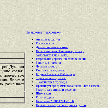
Знакомые персонажи:
Ангионеврология
Глаза дьявола
Дело о сонном моските
Испанский язык. Полный курс. Учу
самостоятельно (+MP3)
Разработка управленческих решений
Занятные истории
лерий Духанин
Летим в космос
Книги взять в дорогу
нужно создать
Кодовый замок в Майнкрафт
с творчеством
Торты нашего детства
ания. Летим в
Знаменитые Стрельцы
но раскрывает
Практикум программирования на Turbo Pascal.
Задачи, алгоритмы и решения
Школа жен
Колодец душ
Нелегалка-2. 201420152016
Перечень
интересных
произведений