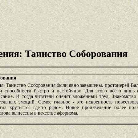
ения: Таинство Соборования
рования
ия: Таинство Соборования были явно завышены. протоиерей Ва
и способности быстро и настойчиво. Для этого всего лишь 
сание. И тогда читатели оценят вложенный труд. Знакомство 
ельных эмоций. Самое главное - это искренность повествов
гда крутиттся где-то рядом. Новое произведение более пол
слова вынесены в качестве афоризма.