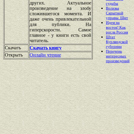
других. Актуальное
судьбы
произведение на злобу
Волхвы
Скрытной
сложившегося момента. И
управы. Щит
даже очень привлекательной
Идем на
для публики. На
восток! Как
гиперскорости. Самое
росла Россия
главное - у книги есть свой
Штат
читатель.
Курляндской
губернии
Скачать
Скачать книгу
Перечень
Открыть
Онлайн чтение
интересных
произведений