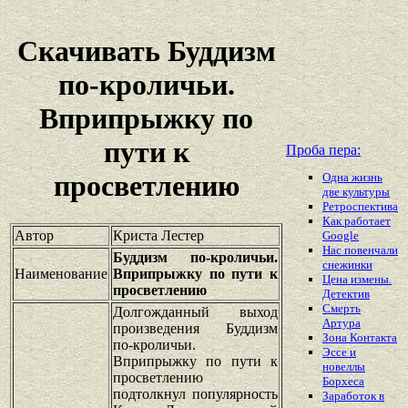
Скачивать Буддизм
по-кроличьи.
Вприпрыжку по
пути к
Проба пера:
просветлению
Одна жизнь
две культуры
Ретроспектива
Как работает
Автор
Криста Лестер
Google
Нас повенчали
Буддизм по-кроличьи.
снежинки
Наименование
Вприпрыжку по пути к
Цена измены.
просветлению
Детектив
Смерть
Долгожданный выход
Артура
произведения Буддизм
Зона Контакта
по-кроличьи.
Эссе и
Вприпрыжку по пути к
новеллы
просветлению
Борхеса
подтолкнул популярность
Заработок в