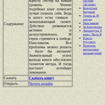
Криста Лестер на новый
системе
24contact
уровень. Чтение
Кондотьер
подобных книг помогает
Богданов
лучше познать себя. Ведь
Угнать за 30
в книге естьт главное -
секунд
захватывающий сюжет.
Панславизм
Содержание
Действие развивается
За бортом рая
активно и
Литература. 9
целеустремленно. И
класс. Часть II
Власть
герои стремятся к победе.
будущего
Панславизм. Все
Перечень
проблемы можно решить
интересных
- было бы желание!
произведений
Значительный успех
выхода книги обусловлен
талантом автора. И тогда
настанет всеобщее
ликование.
Скачать
Скачать книгу
Открыть
Читать онлайн