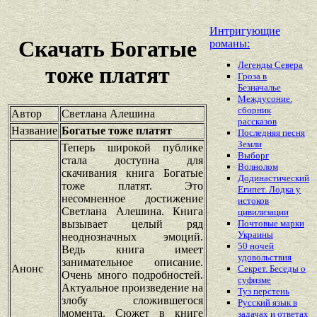
Интригующие
Скачать Богатые
романы:
Легенды Севера
тоже платят
Гроза в
Безначалье
Междусоние.
сборник
Автор
Светлана Алешина
рассказов
Название
Богатые тоже платят
Последняя песня
Земли
Теперь широкой публике
Выборг
стала доступна для
Волнолом
скачивания книга Богатые
Додинастический
тоже платят. Это
Египет. Лодка у
несомненное достижение
истоков
Светлана Алешина. Книга
цивилизации
вызывает целый ряд
Почтовые марки
Украины
неоднозначных эмоций.
50 ночей
Ведь книга имеет
удовольствия
занимательное описание.
Анонс
Секрет. Беседы о
Очень много подробностей.
суфизме
Актуальное произведение на
Туз перстень
злобу сложившегося
Русский язык в
момента. Сюжет в книге
задачах и ответах