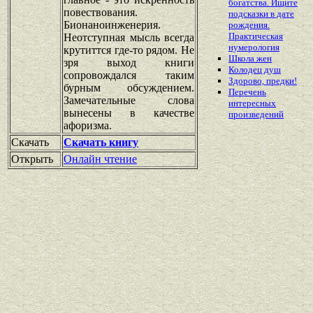
богатства. Ищите
повествования.
подсказки в дате
Бионаноинженерия.
рождения.
Практическая
Неотступная мысль всегда
нумерология
крутиттся где-то рядом. Не
Школа жен
зря выход книги
Колодец душ
сопровождался таким
Здорово, предки!
бурным обсуждением.
Перечень
Замечательные слова
интересных
вынесены в качестве
произведений
афоризма.
Скачать
Скачать книгу
Открыть
Онлайн чтение