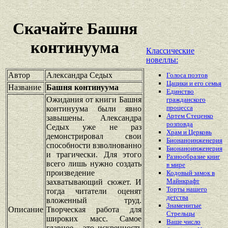
Скачайте Башня
континуума
Классические
новеллы:
Автор
Александра Седых
Голоса поэтов
Цацики и его семья
Название
Башня континуума
Единство
Ожидания от книги Башня
гражданского
процесса
континуума были явно
Артем Стеценко
завышены. Александра
розповда
Седых уже не раз
Храм и Церковь
демонстрировал свои
Бионаноинженерия
способности взволнованно
Бионаноинженерия
и трагически. Для этого
Разнообразие книг
всего лишь нужно создать
в мире
произведение
Кодовый замок в
Майнкрафт
захватывающий сюжет. И
Торты нашего
тогда читатели оценят
детства
вложенный труд.
Знаменитые
Описание
Творческая работа для
Стрельцы
широких масс. Самое
Ваше число
главное - это искренность