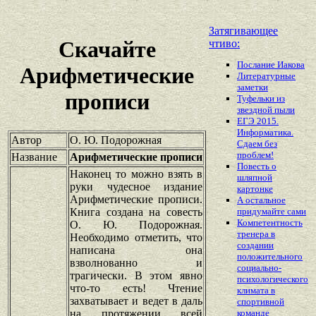
Затягивающее
Скачайте
чтиво:
Послание Иакова
Арифметические
Литературные
заметки
прописи
Туфельки из
звездной пыли
ЕГЭ 2015.
Информатика.
Автор
О. Ю. Подорожная
Сдаем без
проблем!
Название
Арифметические прописи
Повесть о
Наконец то можно взять в
шляпной
руки чудесное издание
картонке
Арифметические прописи.
А остальное
Книга создана на совесть
придумайте сами
Компетентность
О. Ю. Подорожная.
тренера в
Необходимо отметить, что
создании
написана она
положительного
взволнованно и
социально-
трагически. В этом явно
психологического
что-то есть! Чтение
климата в
захватывает и ведет в даль
спортивной
на протяжении всей
команде