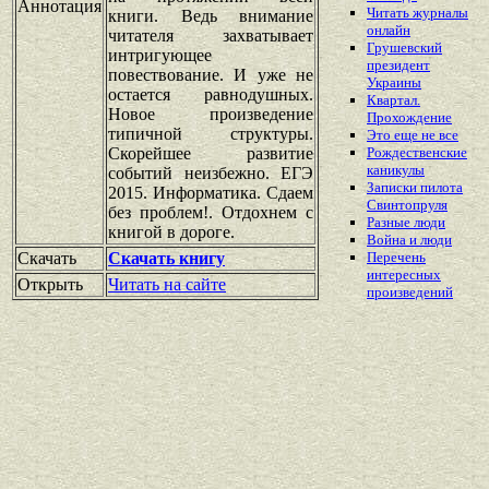
Аннотация
Читать журналы
книги. Ведь внимание
онлайн
читателя захватывает
Грушевский
интригующее
президент
повествование. И уже не
Украины
остается равнодушных.
Квартал.
Новое произведение
Прохождение
типичной структуры.
Это еще не все
Скорейшее развитие
Рождественские
каникулы
событий неизбежно. ЕГЭ
Записки пилота
2015. Информатика. Сдаем
Свинтопруля
без проблем!. Отдохнем с
Разные люди
книгой в дороге.
Война и люди
Скачать
Скачать книгу
Перечень
интересных
Открыть
Читать на сайте
произведений