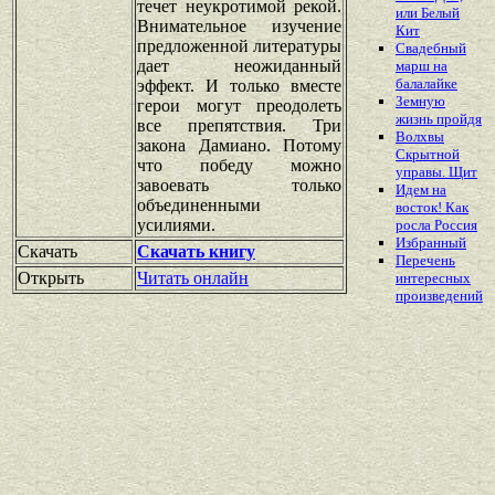
течет неукротимой рекой.
или Белый
Внимательное изучение
Кит
предложенной литературы
Свадебный
дает неожиданный
марш на
балалайке
эффект. И только вместе
Земную
герои могут преодолеть
жизнь пройдя
все препятствия. Три
Волхвы
закона Дамиано. Потому
Скрытной
что победу можно
управы. Щит
завоевать только
Идем на
объединенными
восток! Как
усилиями.
росла Россия
Избранный
Скачать
Скачать книгу
Перечень
Открыть
Читать онлайн
интересных
произведений