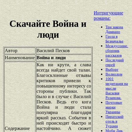
Интригующие
романы:
Скачайте Война и
Три закона
люди
Дамиано
Гроза в
Безначалье
Междусоние.
Автор
Василий Песков
сборник
рассказов
Наименование
Война и люди
Последний
Как ни крути, а слава
еврей
Выборг
всегда найдет свой талан.
Волнолом
Благосклонные отзывы
1001
критиков привели к
медитация на
повышенному интересу со
мысли
стороны публики. Так
Василия
было и в случае с Василий
Розанова.
Песков. Ведь его кнга
Почтовые
Война и люди стала
марки
Украины
популярна благодаря
Пиратский
яркий рассказ. События в
отель в
ней происходят быстро и
Турции
Содержание
настойчиво. А сюжет
Моби Дик,