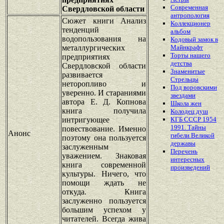
Современная
Свердловской области
антропология
Сюжет книги Анализ
Коллекционер
тенденций
альбом
водопользования на
Кодовый замок в
металлургических
Майнкрафт
Торты нашего
предприятиях
детства
Свердловской области
Знаменитые
развивается
Стрельцы
неторопливо и
Под воровскими
уверенно. И стараниями
звездами
автора Е. Д. Копнова
Школа жен
книга получила
Колодец душ
интригующее
КГБ СССР 1954
1991. Тайны
повествование. Именно
Анонс
гибели Великой
поэтому она пользуется
державы
заслуженным
Перечень
уважением. Знаковая
интересных
книга современной
произведений
культуры. Ничего, что
помощи ждать не
откуда. Книга
заслуженно пользуется
большим успехом у
читателей. Всегда жива