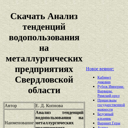
Скачать Анализ
тенденций
водопользования
на
металлургических
предприятиях
Новое веяние:
Свердловской
Кабинет
диковин
Рубеж Империи:
области
Варвары.
Римский орел
Пришельцы
государственной
Автор
Е. Д. Копнова
важности
Анализ тенденций
Безумный
водопользования на
алхимик
Наименование
металлургических
Вариант Геры
предприятиях
Астры