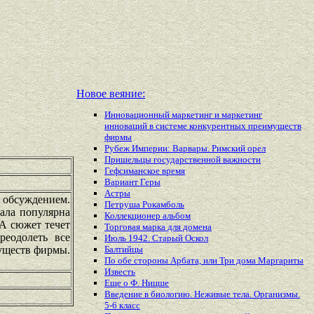
Новое веяние:
Инновационный маркетинг и маркетинг
инноваций в системе конкурентных преимуществ
фирмы
Рубеж Империи: Варвары. Римский орел
Пришельцы государственной важности
Гефсиманское время
Вариант Геры
Астры
м обсуждением.
Петруша Рокамболь
ала популярна
Коллекционер альбом
 А сюжет течет
Торговая марка для домена
реодолеть все
Июль 1942. Старый Оскол
уществ фирмы.
Балтийцы
По обе стороны Арбата, или Три дома Маргариты
Известь
Еще о Ф. Ницше
Введение в биологию. Неживые тела. Организмы.
5-6 класс