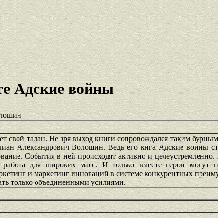
е Адские войны
олошин
йдет свой талан. Не зря выход книги сопровождался таким бурны
лиан Александрович Волошин. Ведь его кнга Адские войны ст
вание. События в ней происходят активно и целеустремленно.
я работа для широких масс. И только вместе герои могут п
ркетинг и маркетинг инноваций в системе конкурентных преим
ать только объединенными усилиями.