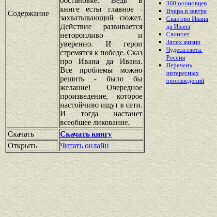
обстановке. Ведь в
300 оооновцев
книге естьт главное -
Вчера и завтра
Содержание
захватывающий сюжет.
Сказ про Ивана
Действие развивается
да Ивана
Свинпет
неторопливо и
Запах жизни
уверенно. И герои
Чудеса света.
стремятся к победе. Сказ
Россия
про Ивана да Ивана.
Перечень
Все проблемы можно
интересных
решить - было бы
произведений
желание! Очередное
произведение, которое
настойчиво ищут в сети.
И тогда настанет
всеобщее ликование.
Скачать
Скачать книгу
Открыть
Читать онлайн