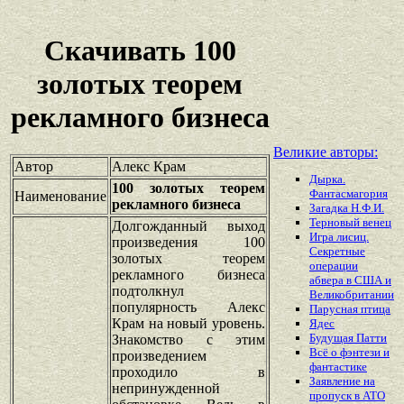
Скачивать 100
золотых теорем
рекламного бизнеса
Великие авторы:
Автор
Алекс Крам
Дырка.
100 золотых теорем
Фантасмагория
Наименование
рекламного бизнеса
Загадка Н.Ф.И.
Терновый венец
Долгожданный выход
Игра лисиц.
произведения 100
Секретные
золотых теорем
операции
рекламного бизнеса
абвера в США и
подтолкнул
Великобритании
популярность Алекс
Парусная птица
Крам на новый уровень.
Ядес
Будущая Патти
Знакомство с этим
Всё о фэнтези и
произведением
фантастике
проходило в
Заявление на
непринужденной
пропуск в АТО