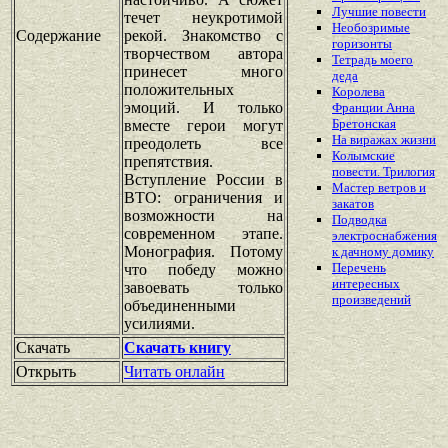
Лучшие повести
течет неукротимой
Необозримые
Содержание
рекой. Знакомство с
горизонты
творчеством автора
Тетрадь моего
принесет много
деда
положительных
Королева
эмоций. И только
Франции Анна
Бретонская
вместе герои могут
На виражах жизни
преодолеть все
Колымские
препятствия.
повести. Трилогия
Вступление России в
Мастер ветров и
ВТО: ограничения и
закатов
возможности на
Подводка
современном этапе.
электроснабжения
Монография. Потому
к дачному домику
Перечень
что победу можно
интересных
завоевать только
произведений
объединенными
усилиями.
Скачать
Скачать книгу
Открыть
Читать онлайн