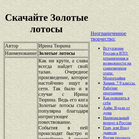
Скачайте Золотые
лотосы
Неограниченное
творчество:
Автор
Ирина Тюрина
Вступление
Наименование
Золотые лотосы
России в ВТО:
ограничения и
Как ни крути, а слава
возможности на
всегда найдет свой
современном
талан. Очередное
этапе.
произведение, которое
Монография
настойчиво ищут в
Химия. 7 9 классы.
Рабочие
сети. Так было и в
программы
случае с Ирина
Как поверить в
Тюрина. Ведь его кнга
себя
Золотые лотосы стала
Алфи. Вдали от
популярна благодаря
дома
интригующее
Национальный
повествование.
вопрос в России
События в ней
Грач, или Вход
дьявола
происходят быстро и
Время прощать
настойчиво. А сюжет