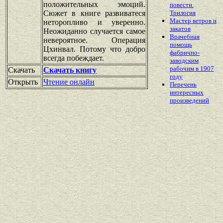
положительных эмоций.
повести.
Сюжет в книге развиватеся
Трилогия
Мастер ветров и
неторопливо и уверенно.
закатов
Неожиданно случается самое
Врачебная
невероятное. Операция
помощь
Цхинвал. Потому что добро
фабрично-
всегда побеждает.
заводским
рабочим в 1907
Скачать
Скачать книгу
году
Открыть
Чтение онлайн
Перечень
интересных
произведений