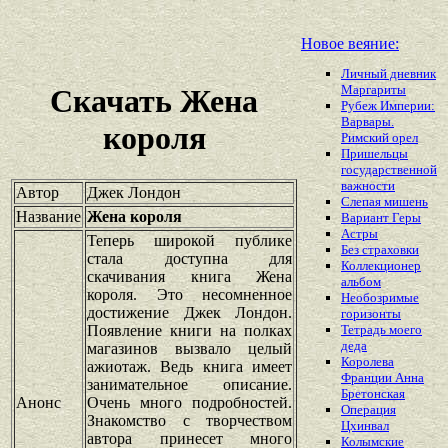
Новое веяние:
Личный дневник
Маргариты
Скачать Жена
Рубеж Империи:
Варвары.
короля
Римский орел
Пришельцы
государственной
важности
Автор
Джек Лондон
Слепая мишень
Название
Жена короля
Вариант Геры
Астры
Теперь широкой публике
Без страховки
стала доступна для
Коллекционер
скачивания книга Жена
альбом
короля. Это несомненное
Необозримые
достижение Джек Лондон.
горизонты
Появление книги на полках
Тетрадь моего
деда
магазинов вызвало целый
Королева
ажиотаж. Ведь книга имеет
Франции Анна
занимательное описание.
Бретонская
Анонс
Очень много подробностей.
Операция
Знакомство с творчеством
Цхинвал
автора принесет много
Колымские