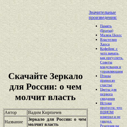
Значительные
произведения:
Память
(Братья)
Малюк Цахес
Властелин
Хаоса
Кофейня: с
чего начать,
как преуспеть.
Советы
владельцам и
управляющим
Скачайте Зеркало
Птицы
приносят
для России: о чем
счастье
Цветы для
первого
молчит власть
свидания
Истоки
протеста: что
Автор
Вадим Кирпичев
ВЦИОМ
измерил и не
Зеркало для России: о чем
увидел.
Название
молчит власть
Рецензия на