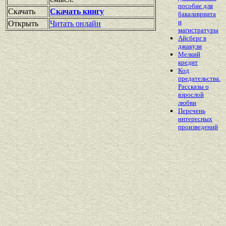
пособие для
Скачать
Скачать книгу
бакалавриата
и
Открыть
Читать онлайн
магистратуры
Айсберг в
джакузи
Мелкий
кредит
Код
предательства.
Рассказы о
взрослой
любви
Перечень
интересных
произведений