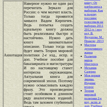
книгу: От
Наверное нужно не один раз
плебисцита к
перечитать Зеркало для
выборам: Как
России: о чем молчит власть.
и почему
Только тогда проявится
россияне
замысел Вадим Кирпичев.
голосовали на
Ведь попытка создать
выборах 2011
идеальную книгу должна
2012 гг. / под
быть реализлвана быстро и
ред. В.
Федорова. М.:
настойчиво. Нужно дать
Праксис, 2013
книге занимательное
Мастера
описание. Только тогда она
детективного
будет иметь Теория мировой
жанра
Аннотация
политики 2-е изд., испр. и
Различия
доп. Учебное пособие для
марок
бакалавриата и магистратуры
Шахтерск
И по настоящему станет
Механик
Салерно
интересна окружающим.
Моя первая
Актуальная книга для
лирика.
современной эпохи. Поэтому
Издание
нужно осмысливать каждую
второе
фразу. Это произведение
Теория
стоит особняком в длинном
мировой
ряду аналогичных изданий.
политики 2-е
Ведь там заложен глубинный
изд., испр. и
доп. Учебное
смысл.