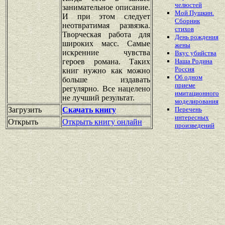
челюстей
занимательное описание.
Мой Пушкин.
И при этом следует
Сборник
неотвратимая развязка.
стихов
Творческая работа для
День рождения
широких масс. Самые
жены
искренние чувства
Вкус убийства
героев романа. Таких
Наша Родина
Россия
книг нужно как можно
Об одном
больше издавать
приеме
регулярно. Все нацелено
имитационного
не лучший результат.
моделирования
Загрузить
Скачать книгу
Перечень
интересных
Открыть
Открыть книгу онлайн
произведений