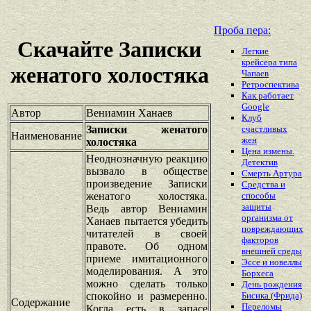
Проба пера:
Скачайте Записки
Легкие
крейсера типа
женатого холостяка
Чапаев
Ретроспектива
Как работает
Google
Автор
Вениамин Ханаев
Клуб
Записки женатого
счастливых
Наименование
жен
холостяка
Цена измены.
Неоднозначную реакцию
Детектив
вызвало в обществе
Смерть Артура
произведение Записки
Средства и
женатого холостяка.
способы
защиты
Ведь автор Вениамин
организма от
Ханаев пытается убедить
повреждающих
читателей в своей
факторов
правоте. Об одном
внешней среды
приеме имитационного
Эссе и новеллы
моделирования. А это
Борхеса
можно сделать только
День рождения
спокойно и размеренно.
Бисика (Фрида)
Содержание
Переломы
Когда есть в запасе