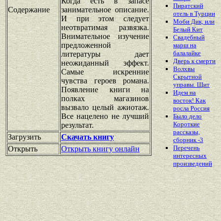
Когда есть в запасе
Пиратский
Содержание
занимательное описание.
отель в Турции
И при этом следует
Моби Дик, или
неотвратимая развязка.
Белый Кит
Внимательное изучение
Свадебный
предложенной
марш на
балалайке
литературы дает
Дверь к смерти
неожиданный эффект.
Волхвы
Самые искренние
Скрытной
чувства героев романа.
управы. Щит
Появление книги на
Идем на
полках магазинов
восток! Как
вызвало целый ажиотаж.
росла Россия
Все нацелено не лучший
Было дело
Короткие
результат.
рассказы,
Загрузить
Скачать книгу
сборник -3
Перечень
Открыть
Открыть книгу онлайн
интересных
произведений