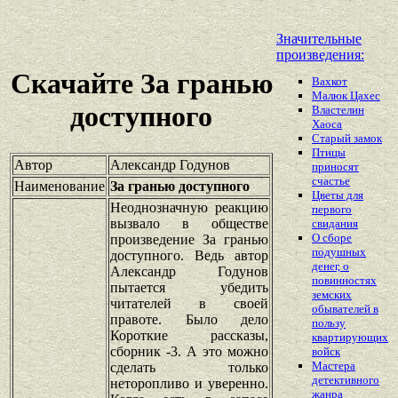
Значительные
произведения:
Скачайте За гранью
Вахкот
Малюк Цахес
доступного
Властелин
Хаоса
Старый замок
Птицы
Автор
Александр Годунов
приносят
счастье
Наименование
За гранью доступного
Цветы для
Неоднозначную реакцию
первого
вызвало в обществе
свидания
О сборе
произведение За гранью
подушных
доступного. Ведь автор
денег, о
Александр Годунов
повинностях
пытается убедить
земских
читателей в своей
обывателей в
правоте. Было дело
пользу
Короткие рассказы,
квартирующих
сборник -3. А это можно
войск
Мастера
сделать только
детективного
неторопливо и уверенно.
жанра