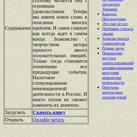
Поэтому читается она с
президент
огромным
Украины
удовольствием. Теперь
Квартал.
мы имеем новое слово в
Прохождение
описании многих
Это еще не все
Содержание
проблем. И самое главное
Любимые стихи и
как всегда ждет в самом
сказки
Записки пилота
конце. Знакомство с
Свинтопруля
творчеством автора
Разные люди
принесет много
Повышение
положительных эмоций.
ресурса
Только тогда становятся
трибосопряжений
понятными все
активированными
предыдущие события.
методами
Налоговое
инженерии
поверхности
стимулирование
Перечень
инновационной
интересных
деятельности в России. И
произведений
никто потом не сможет
изменить их значение.
Загрузить
Скачать книгу
Открыть
Онлайн читать