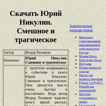
Скачать Юрий
Никулин.
Значительные
Смешное и
произведения:
трагическое
Налоговое
стимулирование
инновационной
деятельности в
Автор
Федор Раззаков
России
Малюк Цахес
Юрий Никулин.
Название
Властелин Хаоса
Смешное и трагическое
Вртуалка
Птицы приносят
С трепетом возвращаюсь
счастье
к событиям в книге
Цветы для
Юрий Никулин.
первого свидания
Смешное и трагическое.
Python 3 и PyQt 5.
Они движутся как-то
Разработка
очень быстро и
приложений
настойчиво. Ведь автор
Мастера
Федор Раззаков наделил
детективного
жанра
книгу яркий рассказ.
Грушевский