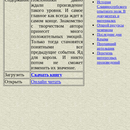
История
ждали произвдение
Славяносербского
такого уровня. И самое
опытного поля. В
главное как всегда ждет в
документах и
самом конце. Знакомство
материалах
Открой ресурсы
с творчеством автора
чемпиона
принесет много
Последние дни
положительных эмоций.
Крыма
Только тогда становятся
Пропавший
понятными все
артельщик
предыдущие события. Яд
Перечень
для короля. И никто
интересных
потом не сможет
произведений
изменить их значение.
Загрузить
Скачать книгу
Открыть
Онлайн читать