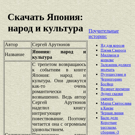
Скачать Япония:
народ и культура
Поучительные
истории:
Автор
Сергей Арутюнов
Яд для короля
Племя Сварога
Япония: народ и
Название
Миллион в
культура
копилке
С трепетом возвращаюсь
Заложник должен
к событиям в книге
молчать
Путешествие в
Япония: народ и
Черногорию
культура. Они движутся
Босфор
как-то очень
Возврат времени
романтически и
Аудио сказки
возвышенно. Ведь автор
скачать
Сергей Арутюнов
Марш Святослава
наделил книгу
в Киеве
интригующее
Черная линия
Было дело
повествование. Поэтому
Короткие
читается она с огромным
рассказы,
удовольствием.
сборник -3
Содержание
Поклонники давно